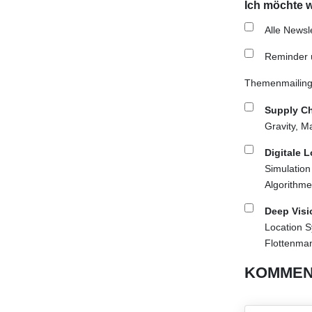
Ich möchte w
Alle Newsl
Reminder 
Themenmailings
Supply Ch
Gravity, M
Digitale 
Simulation
Algorithm
Deep Visi
Location S
Flottenma
KOMMEN